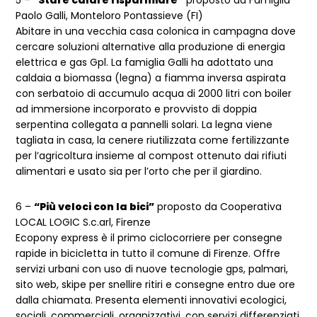
Paolo Galli, Monteloro Pontassieve (FI)
Abitare in una vecchia casa colonica in campagna dove
cercare soluzioni alternative alla produzione di energia
elettrica e gas Gpl. La famiglia Galli ha adottato una
caldaia a biomassa (legna) a fiamma inversa aspirata
con serbatoio di accumulo acqua di 2000 litri con boiler
ad immersione incorporato e provvisto di doppia
serpentina collegata a pannelli solari. La legna viene
tagliata in casa, la cenere riutilizzata come fertilizzante
per l’agricoltura insieme al compost ottenuto dai rifiuti
alimentari e usato sia per l’orto che per il giardino.
6 –
“Più veloci con la bici”
proposto da Cooperativa
LOCAL LOGIC S.c.arl, Firenze
Ecopony express è il primo ciclocorriere per consegne
rapide in bicicletta in tutto il comune di Firenze. Offre
servizi urbani con uso di nuove tecnologie gps, palmari,
sito web, skipe per snellire ritiri e consegne entro due ore
dalla chiamata. Presenta elementi innovativi ecologici,
sociali, commerciali, organizzativi, con servizi differenziati