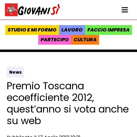
Vai al contenuto
Homepage Giovanisì - Progetto della Regione Toscana
Me
STUDIO E MI FORMO
LAVORO
FACCIO IMPRESA
PARTECIPO
CULTURA
News
Premio Toscana
ecoefficiente 2012,
quest’anno si vota anche
su web