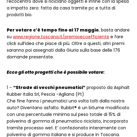
l’ecocentro dove si riciclano oggetti e infine con la spesa
a impatto zero: fatta da casa tramite pc e tutta di
prodotti bio.
Per votare c’è tempo fino al 17 maggio
, basta andare
su
www.regione.toscana.it/premioecoefficiente
e fare
click sull’idea che piace di più. Oltre a questi, altri premi
saranno poi assegnati dalla Giuria sulla base delle 176
domande presentate.
Ecco gli otto progetti che è possibile votare:
1 –
“Strade di vecchi pneumatici”
proposto da Asphalt
Rubber Italia Srl, Pescia -Agliana (Pt)
Che fine fanno i pneumatici una volta tolti dalla nostra
auto? Diventano asfalto. Rubbit® è un bitume modificato
con una percentuale minima sul peso totale di 15% di
polverino di gomma di pneumatico riciclato, incorporato
tramite processo wet. E’ confezionato interamente con
polverino di gomma italiana e si produce in Toscana.