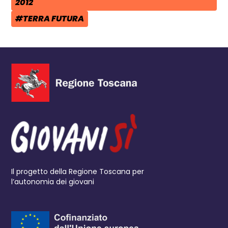
TAG:
2012
#TERRA FUTURA
TAG:
Il progetto della Regione Toscana per
l’autonomia dei giovani