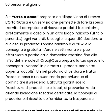
50 persone al giorno.
8 –
“Orto a casa”
proposto da Filippo Viana di Firenze
L’Orto@Casa è un servizio che permette di fare la spesa
tramite il computer e di ricevere prodotti freschissimi,
direttamente a casa o in un altro luogo indicato (ufficio,
parenti,…) ogni venerdì. Si sceglie la quantità desiderata
di ciascun prodotto: l’ordine minimo è di 20 € e la
consegna è gratuita . L’ordine settimanale si può
effettuare a partire dalla domenica mattina fino alle
17.30 del mercoledì. Orto@Casa prepara la tua spesa e la
consegna il venerdì in giornata ( i prodotti sono stati
appena raccolti). Un bel profumo di verdura e frutta
fresca in casa è un buon modo per chiunque di
cominciare il week end! L’attività garantisce la
freschezza di prodotti tipici locali, di provenienza da
aziende biologiche toscane certificate, la tipologia di
produzione, il rispetto dell’ambiente, la trasparenza.
L’evento di
premiazione
sarà
venerdi 25 maggio
alle