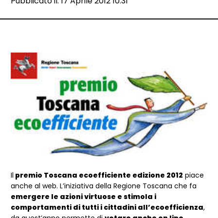
Data e ora:
Pubblicato il: 17 Aprile 2012 10:31
Dettagli articolo
Il
premio Toscana ecoefficiente edizione 2012
piace
anche al web. L’iniziativa della Regione Toscana che fa
emergere le azioni virtuose e stimola i
comportamenti di tutti i cittadini all’ecoefficienza
,
da quest’anno permette di
votare anche on line
.