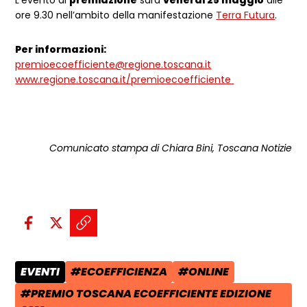
ore 9.30 nell’ambito della manifestazione
Terra Futura
.
Per informazioni:
premioecoefficiente@regione.toscana.it
www.regione.toscana.it/premioecoefficiente
Comunicato stampa di Chiara Bini, Toscana Notizie
Condividi sui social:
Condividi su Facebook - apre una n
Condividi su X - apre una nuova
Copia il link e condividi - a
EVENTI
#ECOEFFICIENZA
#ONLINE
CATEGORIA POST:
TAG:
TAG:
#PREMIO TOSCANA ECOEFFICIENTE EDIZIONE