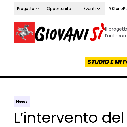
Vai al contenuto
Progetto
Opportunità
Eventi
#StoriePos
Il proget
Homepage Giovanisì - Progetto della Regione Tos
l’autonomi
STUDIO E MI
News
L’intervento del