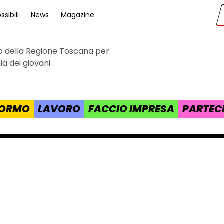
sibili
News
Magazine
to della Regione Toscana per
cana
a dei giovani
 FORMO
LAVORO
FACCIO IMPRESA
PARTEC