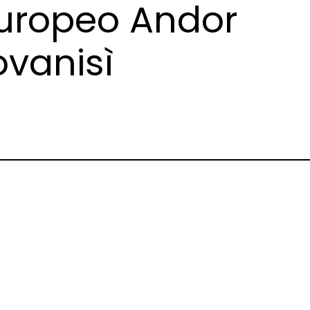
uropeo Andor
ovanisì