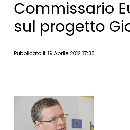
Commissario E
sul progetto Gi
Data e ora:
Pubblicato il: 19 Aprile 2012 17:38
Dettagli articolo