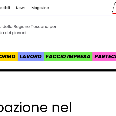
sibili
News
Magazine
to della Regione Toscana per
cana
a dei giovani
 FORMO
LAVORO
FACCIO IMPRESA
PARTEC
pazione nel