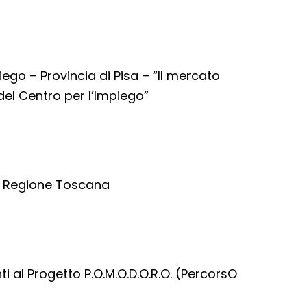
ego – Provincia di Pisa – “Il mercato
 del Centro per l’Impiego”
ì- Regione Toscana
ti al Progetto P.O.M.O.D.O.R.O. (PercorsO