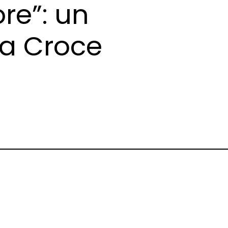
re”: un
ta Croce