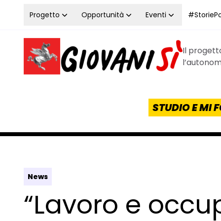
Vai al contenuto
Progetto
Opportunità
Eventi
#StoriePos
Il proget
Homepage Giovanisì - Progetto della Regione Tos
l’autonomi
STUDIO E MI
News
“Lavoro e occu