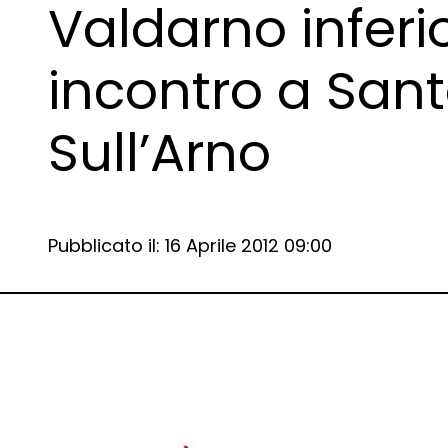
Valdarno inferio
incontro a San
Sull’Arno
Data e ora:
Pubblicato il: 16 Aprile 2012 09:00
Dettagli articolo