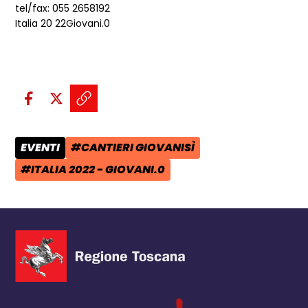
tel/fax: 055 2658192
Italia 20 22Giovani.0
Condividi sui social:
Condividi su Facebook - apre una n
Condividi su X - apre una nuova
Copia il link e condividi - a
EVENTI
#CANTIERI GIOVANISÌ
CATEGORIA POST:
TAG:
#ITALIA 2022 - GIOVANI.0
TAG: