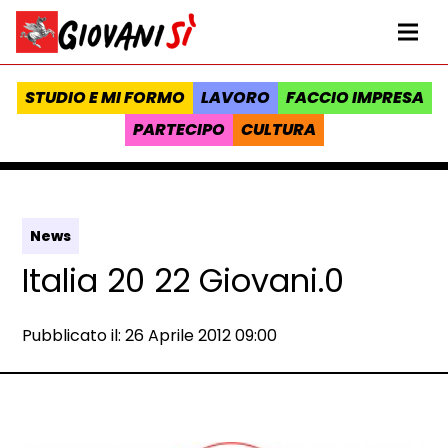
Vai al contenuto
Homepage Giovanisì - Progetto della Regione Toscana
Me
STUDIO E MI FORMO
LAVORO
FACCIO IMPRESA
PARTECIPO
CULTURA
News
Italia 20 22 Giovani.0
Data e ora:
Pubblicato il: 26 Aprile 2012 09:00
Dettagli articolo