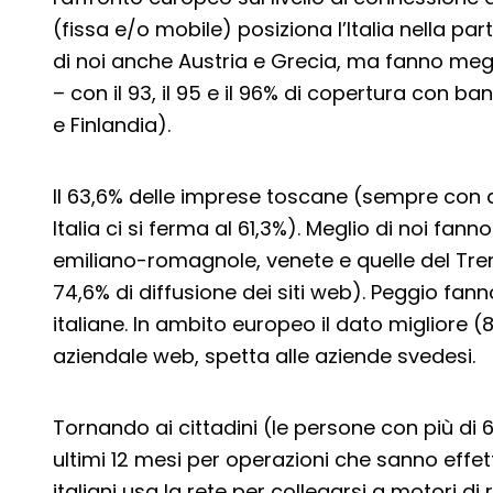
(fissa e/o mobile) posiziona l’Italia nella pa
di noi anche Austria e Grecia, ma fanno megli
– con il 93, il 95 e il 96% di copertura con b
e Finlandia).
Il 63,6% delle imprese toscane (sempre con a
Italia ci si ferma al 61,3%). Meglio di noi fan
emiliano-romagnole, venete e quelle del Tren
74,6% di diffusione dei siti web). Peggio fanno
italiane. In ambito europeo il dato migliore
aziendale web, spetta alle aziende svedesi.
Tornando ai cittadini (le persone con più di 
ultimi 12 mesi per operazioni che sanno effett
italiani usa la rete per collegarsi a motori di 