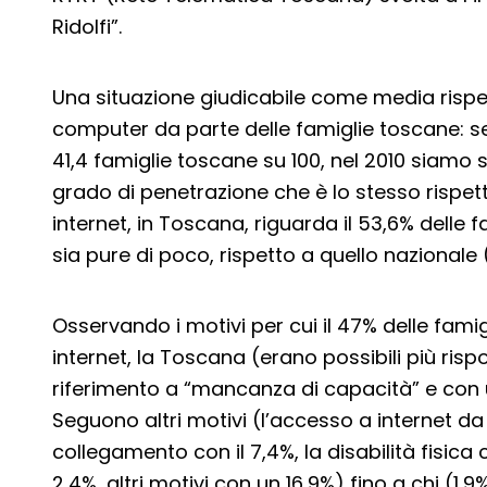
Ridolfi”.
Una situazione giudicabile come media rispet
computer da parte delle famiglie toscane: se
41,4 famiglie toscane su 100, nel 2010 siamo sa
grado di penetrazione che è lo stesso rispett
internet, in Toscana, riguarda il 53,6% delle 
sia pure di poco, rispetto a quello nazionale 
Osservando i motivi per cui il 47% delle fam
internet, la Toscana (erano possibili più ris
riferimento a “mancanza di capacità” e con un
Seguono altri motivi (l’accesso a internet da a
collegamento con il 7,4%, la disabilità fisica co
2,4%, altri motivi con un 16,9%) fino a chi (1,9