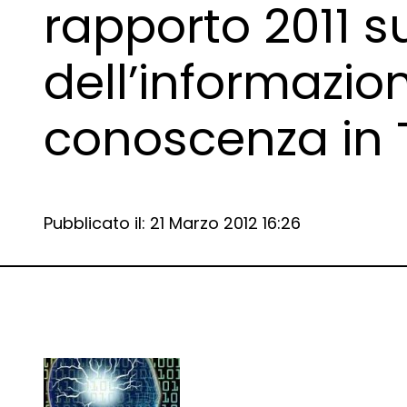
rapporto 2011 s
dell’informazio
conoscenza in
Data e ora:
Pubblicato il: 21 Marzo 2012 16:26
Dettagli articolo