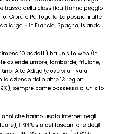
rte bassa della classifica (fanno peggio
o, Cipro e Portogallo. Le posizioni alte
anda larga – in Francia, Spagna, Islanda
lmeno 10 addetti) ha un sito web (in
no le aziende umbre, lombarde, friulane,
tino-Alto Adige (dove si arriva al
 le aziende delle altre 13 regioni
 (89%), sempre come possesso di un sito
6 anni che hanno usato internet negli
uare), il 94% sia dei toscani che degli
ricerca, l’85,3% dei toscani (e l’82,5