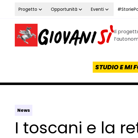
Vai al contenuto
Progetto
Opportunità
Eventi
#StoriePos
Il proget
Homepage Giovanisì - Progetto della Regione Tos
l’autonomi
STUDIO E MI
News
I toscani e la re