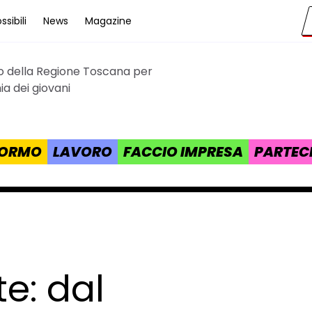
sibili
News
Magazine
to della Regione Toscana per
cana
a dei giovani
 FORMO
LAVORO
FACCIO IMPRESA
PARTEC
te: dal