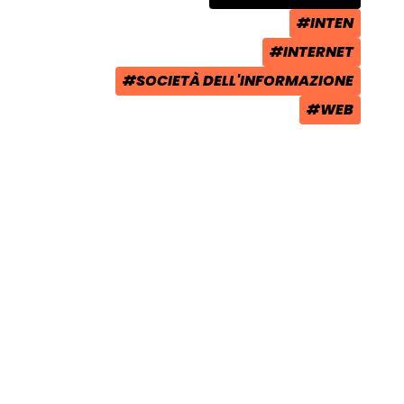
CATEGORIA POST:
#INTEN
TAG:
#INTERNET
TAG:
#SOCIETÀ DELL'INFORMAZIONE
TAG:
#WEB
TAG: