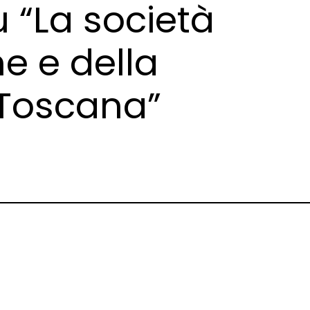
u “La società
ne e della
 Toscana”