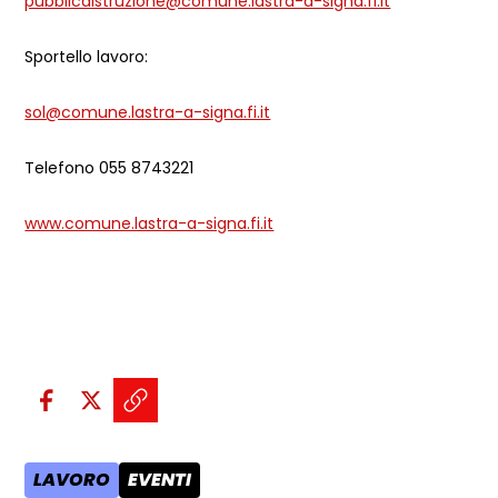
pubblicaistruzione@comune.lastra-a-signa.fi.it
Sportello lavoro:
sol@comune.lastra-a-signa.fi.it
Telefono 055 8743221
www.comune.lastra-a-signa.fi.it
Condividi sui social:
Condividi su Facebook - apre una n
Condividi su X - apre una nuova
Copia il link e condividi - a
LAVORO
EVENTI
AREA TEMATICA:
CATEGORIA POST: