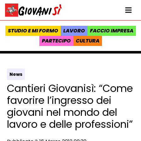
Vai al contenuto
Homepage Giovanisì - Progetto della Regione Toscana
Me
STUDIO E MI FORMO
LAVORO
FACCIO IMPRESA
PARTECIPO
CULTURA
News
Cantieri Giovanisì: “Come
favorire l’ingresso dei
giovani nel mondo del
lavoro e delle professioni”