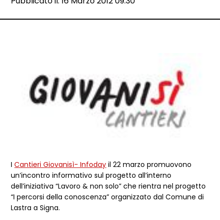
Data e ora:
Pubblicato il: 16 Marzo 2012 09:30
Dettagli articolo
I
Cantieri Giovanisì- Infoday
il 22 marzo promuovono
un’incontro informativo sul progetto all’interno
dell’iniziativa “Lavoro & non solo” che rientra nel progetto
“I percorsi della conoscenza” organizzato dal Comune di
Lastra a Signa.