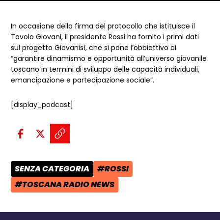
Dettagli articolo
In occasione della firma del protocollo che istituisce il
Tavolo Giovani, il presidente Rossi ha fornito i primi dati
sul progetto Giovanisì, che si pone l’obbiettivo di
“garantire dinamismo e opportunità all’universo giovanile
toscano in termini di sviluppo delle capacità individuali,
emancipazione e partecipazione sociale”.
[display_podcast]
Condividi sui social:
Condividi su Facebook - apre una n
Condividi su X - apre una nuova
Copia il link e condividi - a
SENZA CATEGORIA
#ROSSI
CATEGORIA POST:
TAG:
#TOSCANA RADIO NEWS
TAG: