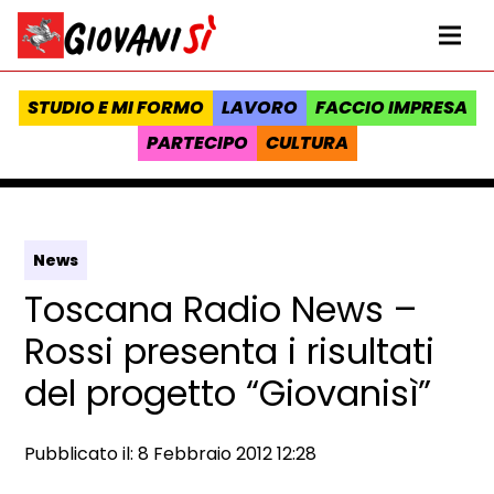
Vai al contenuto
Homepage Giovanisì - Progetto della Regione Toscana
Me
STUDIO E MI FORMO
LAVORO
FACCIO IMPRESA
PARTECIPO
CULTURA
News
Toscana Radio News –
Rossi presenta i risultati
del progetto “Giovanisì”
Data e ora:
Pubblicato il: 8 Febbraio 2012 12:28