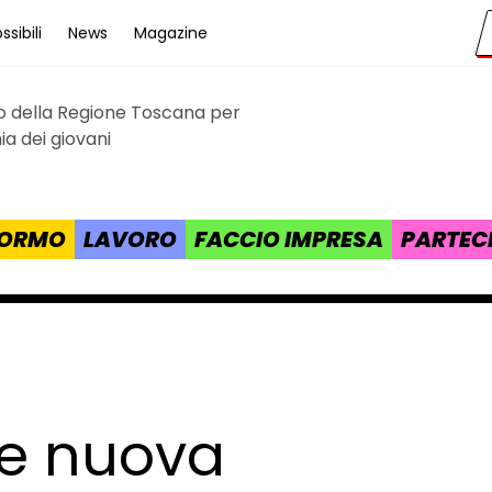
sibili
News
Magazine
to della Regione Toscana per
cana
a dei giovani
 FORMO
LAVORO
FACCIO IMPRESA
PARTEC
 e nuova