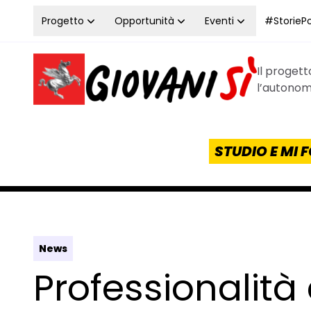
Vai al contenuto
Progetto
Opportunità
Eventi
#StoriePos
Il proget
Homepage Giovanisì - Progetto della Regione Tos
l’autonomi
STUDIO E MI
News
Professionalità