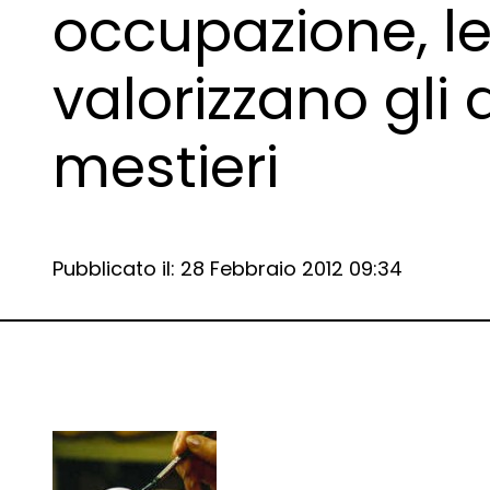
occupazione, le
valorizzano gli 
mestieri
Data e ora:
Pubblicato il: 28 Febbraio 2012 09:34
Dettagli articolo