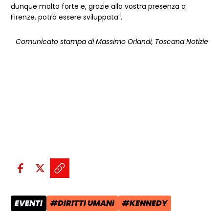
dunque molto forte e, grazie alla vostra presenza a
Firenze, potrà essere sviluppata”.
Comunicato stampa di Massimo Orlandi, Toscana Notizie
Condividi sui social:
Condividi su Facebook - apre una n
Condividi su X - apre una nuova
Copia il link e condividi - a
EVENTI
#DIRITTI UMANI
#KENNEDY
CATEGORIA POST:
TAG:
TAG: