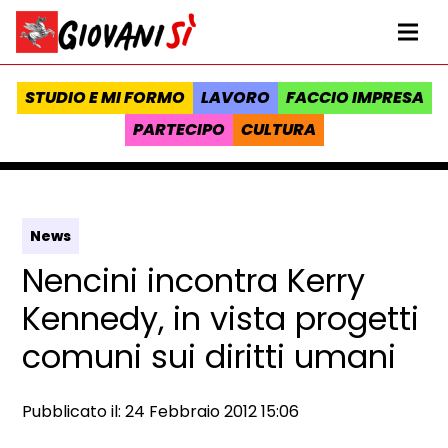
Vai al contenuto
Homepage Giovanisì - Progetto della Regione Toscana
Me
STUDIO E MI FORMO
LAVORO
FACCIO IMPRESA
PARTECIPO
CULTURA
News
Nencini incontra Kerry
Kennedy, in vista progetti
comuni sui diritti umani
Data e ora:
Pubblicato il: 24 Febbraio 2012 15:06