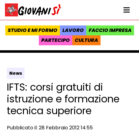
Vai al contenuto
Homepage Giovanisì - Progetto della Regione Toscana
Me
STUDIO E MI FORMO
LAVORO
FACCIO IMPRESA
PARTECIPO
CULTURA
News
IFTS: corsi gratuiti di
istruzione e formazione
tecnica superiore
Data e ora:
Pubblicato il: 28 Febbraio 2012 14:55