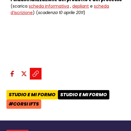
(scarica
scheda informativa
,
depliant
e
scheda
d’iscrizione
) (
scadenza 10 aprile 2011
)
Condividi sui social:
Condividi su Facebook - apre una n
Condividi su X - apre una nuova
Copia il link e condividi - a
STUDIO E MI FORMO
STUDIO E MI FORMO
AREA TEMATICA:
CATEGORIA POST:
#CORSI IFTS
TAG: