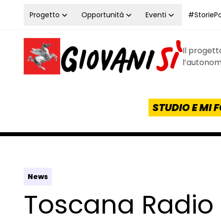
Vai al contenuto
Progetto
Opportunità
Eventi
#StoriePos
Il proget
Homepage Giovanisì - Progetto della Regione Tos
l’autonomi
STUDIO E MI
News
Toscana Radio