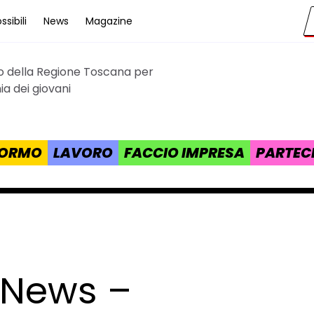
sibili
News
Magazine
to della Regione Toscana per
cana
a dei giovani
 FORMO
LAVORO
FACCIO IMPRESA
PARTEC
 News –