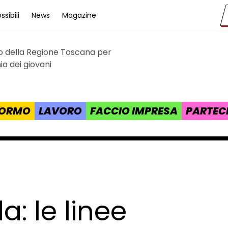
sibili
News
Magazine
to della Regione Toscana per
cana
a dei giovani
 FORMO
LAVORO
FACCIO IMPRESA
PARTEC
: le linee