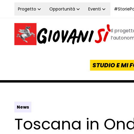
Vai al contenuto
Progetto
Opportunità
Eventi
#StoriePos
Il proget
Homepage Giovanisì - Progetto della Regione Tos
l’autonomi
STUDIO E MI
News
Toscana in Onda