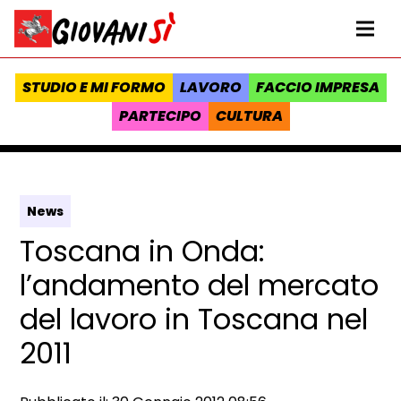
Vai al contenuto
Homepage Giovanisì - Progetto della Regione Toscana
Me
STUDIO E MI FORMO
LAVORO
FACCIO IMPRESA
PARTECIPO
CULTURA
News
Toscana in Onda:
l’andamento del mercato
del lavoro in Toscana nel
2011