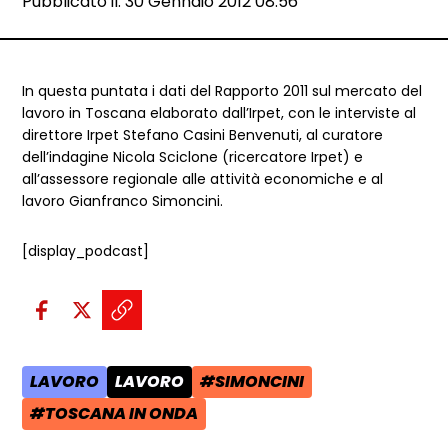
Data e ora:
Pubblicato il: 30 Gennaio 2012 08:56
Dettagli articolo
In questa puntata i dati del Rapporto 2011 sul mercato del
lavoro in Toscana elaborato dall’Irpet, con le interviste al
direttore Irpet Stefano Casini Benvenuti, al curatore
dell’indagine Nicola Sciclone (ricercatore Irpet) e
all’assessore regionale alle attività economiche e al
lavoro Gianfranco Simoncini.
[display_podcast]
Condividi sui social:
Condividi su Facebook - apre una n
Condividi su X - apre una nuova
Copia il link e condividi - a
LAVORO
LAVORO
#SIMONCINI
AREA TEMATICA:
CATEGORIA POST:
TAG:
#TOSCANA IN ONDA
TAG: