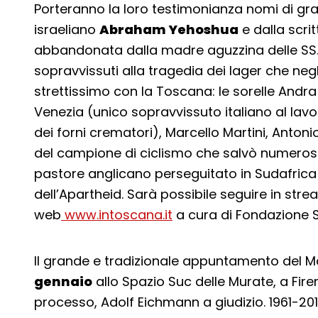
Porteranno la loro testimonianza nomi di gran
israeliano
Abraham Yehoshua
e dalla scrit
abbandonata dalla madre aguzzina delle SS. 
sopravvissuti alla tragedia dei lager che ne
strettissimo con la Toscana: le sorelle Andr
Venezia (unico sopravvissuto italiano al l
dei forni crematori), Marcello Martini, Antonio 
del campione di ciclismo che salvò numerosi e
pastore anglicano perseguitato in Sudafrica p
dell’Apartheid. Sarà possibile seguire in stre
web
www.intoscana.it
a cura di Fondazione 
Il grande e tradizionale appuntamento del 
gennaio
allo Spazio Suc delle Murate, a Fire
processo, Adolf Eichmann a giudizio. 1961-20