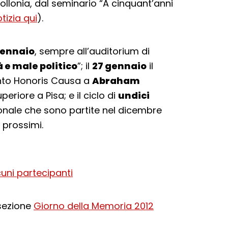
ollonia, dal seminario “A cinquant’anni
tizia qui
).
gennaio
, sempre all’auditorium di
 e male politico
”; il
27 gennaio
il
nto Honoris Causa a
Abraham
riore a Pisa; e il ciclo di
undici
gionale che sono partite nel dicembre
 prossimi.
cuni partecipanti
sezione
Giorno della Memoria 2012