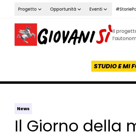
Vai al contenuto
Progetto
Opportunità
Eventi
#StoriePos
Il proget
Homepage Giovanisì - Progetto della Regione Tos
l’autonomi
STUDIO E MI
News
Il Giorno della