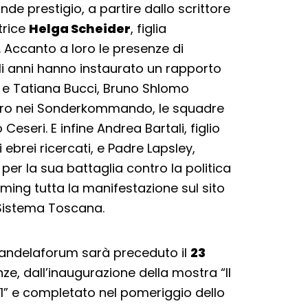
de prestigio, a partire dallo scrittore
trice
Helga Scheider
, figlia
Accanto a loro le presenze di
gli anni hanno instaurato un rapporto
a e Tatiana Bucci, Bruno Shlomo
avoro nei Sonderkommando, le squadre
Ceseri. E infine Andrea Bartali, figlio
brei ricercati, e Padre Lapsley,
er la sua battaglia contro la politica
aming tutta la manifestazione sul sito
Sistema Toscana.
Mandelaforum sarà preceduto il
23
nze, dall’inaugurazione della mostra “Il
11” e completato nel pomeriggio dello