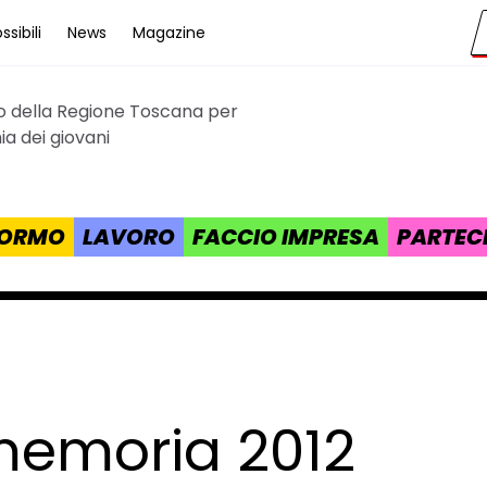
sibili
News
Magazine
to della Regione Toscana per
cana
a dei giovani
 FORMO
LAVORO
FACCIO IMPRESA
PARTEC
 memoria 2012