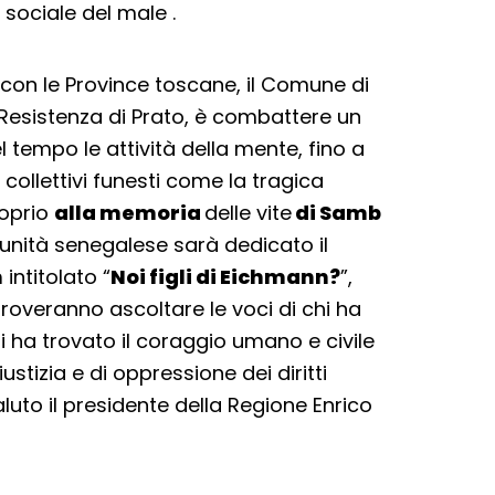
sociale del male .
 con le Province toscane, il Comune di
 Resistenza di Prato, è combattere un
 tempo le attività della mente, fino a
 collettivi funesti come la tragica
roprio
alla memoria
delle vite
di Samb
munità senegalese sarà dedicato il
m
intitolato “
Noi figli di Eichmann?
”,
troveranno ascoltare le voci di chi ha
chi ha trovato il coraggio umano e civile
ustizia e di oppressione dei diritti
saluto il presidente della Regione Enrico