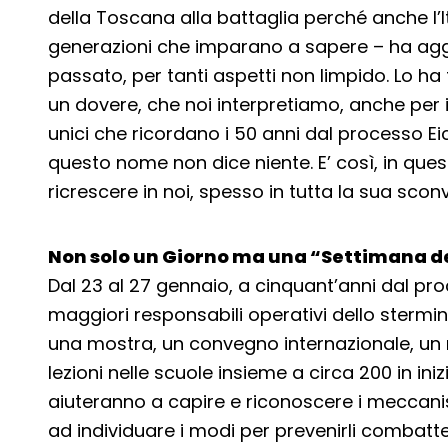
della Toscana alla battaglia perché anche l’Ita
generazioni che imparano a sapere – ha aggiu
passato, per tanti aspetti non limpido. Lo ha
un dovere, che noi interpretiamo, anche per 
unici che ricordano i 50 anni dal processo 
questo nome non dice niente. E’ così, in que
ricrescere in noi, spesso in tutta la sua scon
Non solo un Giorno ma una “Settimana 
Dal 23 al 27 gennaio, a cinquant’anni dal p
maggiori responsabili operativi dello stermin
una mostra, un convegno internazionale, un m
lezioni nelle scuole insieme a circa 200 in ini
aiuteranno a capire e riconoscere i meccani
ad individuare i modi per prevenirli combatterl