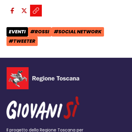
Condividi sui social:
Condividi su Facebook - apre una n
Condividi su X - apre una nuova
Copia il link e condividi - a
EVENTI
#ROSSI
#SOCIAL NETWORK
CATEGORIA POST:
TAG:
TAG:
#TWEETER
TAG:
Il progetto della Regione Toscana per