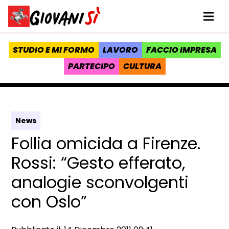
Vai al contenuto
Homepage Giovanisì - Progetto della Regione Toscana
Me
STUDIO E MI FORMO
LAVORO
FACCIO IMPRESA
PARTECIPO
CULTURA
News
Follia omicida a Firenze.
Rossi: “Gesto efferato,
analogie sconvolgenti
con Oslo”