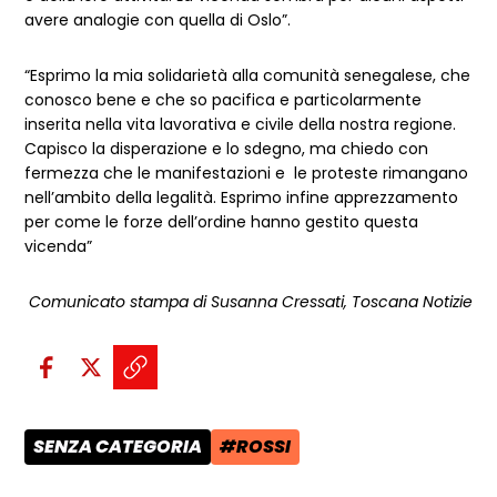
avere analogie con quella di Oslo”.
“Esprimo la mia solidarietà alla comunità senegalese, che
conosco bene e che so pacifica e particolarmente
inserita nella vita lavorativa e civile della nostra regione.
Capisco la disperazione e lo sdegno, ma chiedo con
fermezza che le manifestazioni e le proteste rimangano
nell’ambito della legalità. Esprimo infine apprezzamento
per come le forze dell’ordine hanno gestito questa
vicenda”
Comunicato stampa di Susanna Cressati, Toscana Notizie
Condividi sui social:
Condividi su Facebook - apre una n
Condividi su X - apre una nuova
Copia il link e condividi - a
SENZA CATEGORIA
#ROSSI
CATEGORIA POST:
TAG: