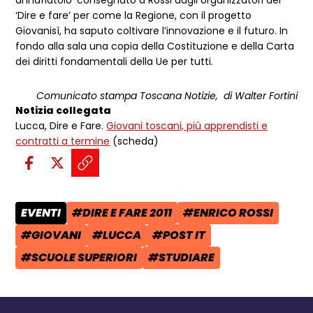
annafiatoio’ consegnato a Rossi dagli organizzatori del
‘Dire e fare’ per come la Regione, con il progetto
Giovanisì, ha saputo coltivare l’innovazione e il futuro. In
fondo alla sala una copia della Costituzione e della Carta
dei diritti fondamentali della Ue per tutti.
Comunicato stampa Toscana Notizie, di Walter Fortini
Notizia collegata
Lucca, Dire e Fare.
Giovani toscani, più apprendisti e
contratti a termine
(scheda)
Condividi sui social:
Condividi su Facebook - apre una n
Condividi su X - apre una nuova
Copia il link e condividi - a
EVENTI
#DIRE E FARE 2011
#ENRICO ROSSI
CATEGORIA POST:
TAG:
TAG:
#GIOVANI
#LUCCA
#POST IT
TAG:
TAG:
TAG:
#SCUOLE SUPERIORI
#STUDIARE
TAG:
TAG: