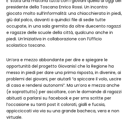
E’ stata una mattina tutta con i giovani quella di oggi del
presidente della Toscana Enrico Rossi. Un incontro
giocato molto sull’informalità: una chiacchierata in piedi,
giù dal palco, davanti a quindici file di sedie tutte
occupate, in una sala gremita da oltre duecento ragazzi
e ragazze delle scuole della città, qualcuno anche in
piedi. Un’iniziativa in collaborazione con l’Ufficio
scolastico toscano.
Un’ora e mezzo abbondante per dire e spiegare le
opportunità del progetto Giovanisì che la Regione ha
messo in piedi per dare una prima risposta, in divenire, ai
problemi dei giovani, per aiutarli “a spiccare il volo, uscire
di casa e rendersi autonomi”. Ma un’ora e mezza anche
(e soprattutto) per ascoltare, con le domande di ragazzi
abituati a parlarsi su facebook e per sms scritte per
l’occasione su tanti post it colorati, gialli e fucsia,
appicciccati via via su una grande bacheca, vera e non
virtuale.