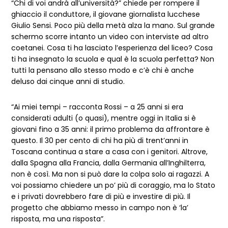
“Chi di voi andrà all’università?” chiede per rompere il
ghiaccio il conduttore, il giovane giornalista lucchese
Giulio Sensi. Poco più della metà alza la mano. Sul grande
schermo scorre intanto un video con interviste ad altro
coetanei. Cosa ti ha lasciato l’esperienza del liceo? Cosa
ti ha insegnato la scuola e qual è la scuola perfetta? Non
tutti la pensano allo stesso modo e c’è chi è anche
deluso dai cinque anni di studio.
“Ai miei tempi – racconta Rossi – a 25 anni si era
considerati adulti (o quasi), mentre oggi in Italia si è
giovani fino a 35 anni: il primo problema da affrontare è
questo. Il 30 per cento di chi ha più di trent’anni in
Toscana continua a stare a casa con i genitori. Altrove,
dalla Spagna alla Francia, dalla Germania all’Inghilterra,
non è così. Ma non si può dare la colpa solo ai ragazzi. A
voi possiamo chiedere un po’ più di coraggio, ma lo Stato
e i privati dovrebbero fare di più e investire di più. Il
progetto che abbiamo messo in campo non è ‘la’
risposta, ma una risposta”.