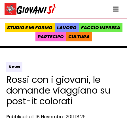
Vai al contenuto
Homepage Giovanisì - Progetto della Regione Toscana
Me
STUDIO E MI FORMO
LAVORO
FACCIO IMPRESA
PARTECIPO
CULTURA
News
Rossi con i giovani, le
domande viaggiano su
post-it colorati
Data e ora:
Pubblicato il: 18 Novembre 2011 18:26