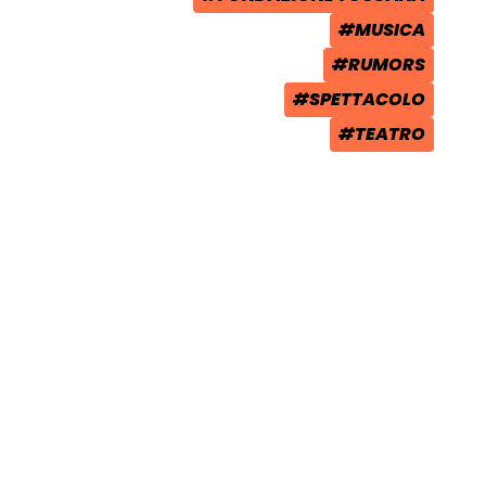
TAG:
#MUSICA
TAG:
#RUMORS
TAG:
#SPETTACOLO
TAG:
#TEATRO
TAG: