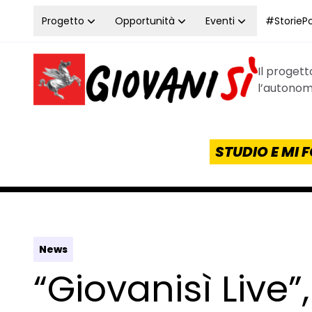
Vai al contenuto
Progetto
Opportunità
Eventi
#StoriePos
Il proget
Homepage Giovanisì - Progetto della Regione Tos
l’autonomi
STUDIO E MI
News
“Giovanisì Live”