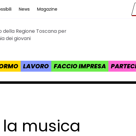
sibili
News
Magazine
to della Regione Toscana per
cana
a dei giovani
 FORMO
LAVORO
FACCIO IMPRESA
PARTEC
, la musica