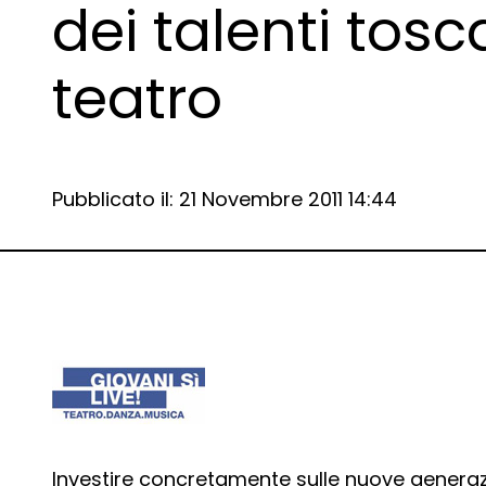
dei talenti tosc
teatro
Data e ora:
Pubblicato il: 21 Novembre 2011 14:44
Dettagli articolo
Investire concretamente sulle nuove generaz