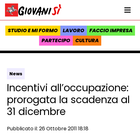
Vai al contenuto
Homepage Giovanisì - Progetto della Regione Toscana
Me
STUDIO E MI FORMO
LAVORO
FACCIO IMPRESA
PARTECIPO
CULTURA
News
Incentivi all’occupazione:
prorogata la scadenza al
31 dicembre
Data e ora:
Pubblicato il: 26 Ottobre 2011 18:18