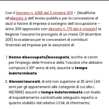
Dettagli articolo
Con il
Decreto n. 4255 del 3 ottobre 2011
– (Modifiche
all’
allegato A
dell`Avviso pubblico per la concessione di
aiuti a favore di imprese a sostegno dell`occupazione –
Anno 2011 approvato con
decreto n. 1711 del 4 maggio
) la
Regione Toscana ha prorogato di un mese (31 dicembre
2011) la scadenza per le concessioni di contributi
finanziari ad imprese per le assunzioni di:
Donne disoccupate/inoccupate
, iscritte ai centri
per l’impiego delle Province della Toscana che abbiano
compiuto il 30° anno di età, assunte a
tempo
indeterminato
Giovani laureati
, di età non superiore ai 35 anni (40
anni per gli appartenenti alle categorie di cui alla L.
68/1999) assunti a
tempo indeterminato
con livello
di inquadramento contrattuale adeguato rispetto a
quanto stabilito dal relativo CCNL di riferimento;