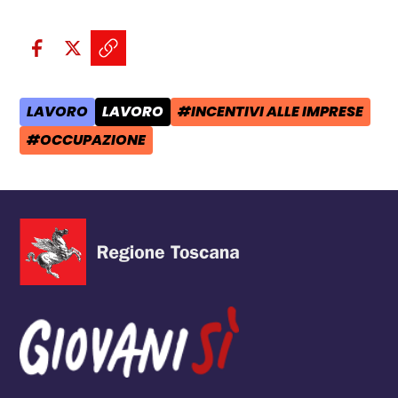
Condividi sui social:
Condividi su Facebook - apre una n
Condividi su X - apre una nuova
Copia il link e condividi - a
LAVORO
LAVORO
#INCENTIVI ALLE IMPRESE
AREA TEMATICA:
CATEGORIA POST:
TAG:
#OCCUPAZIONE
TAG: