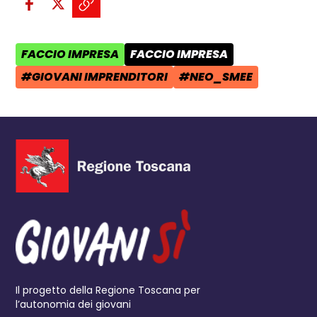
Condividi su Facebook - apre una n
Condividi su X - apre una nuova
Copia il link e condividi - a
FACCIO IMPRESA
FACCIO IMPRESA
AREA TEMATICA:
CATEGORIA POST:
#GIOVANI IMPRENDITORI
#NEO_SMEE
TAG:
TAG:
Il progetto della Regione Toscana per
l’autonomia dei giovani