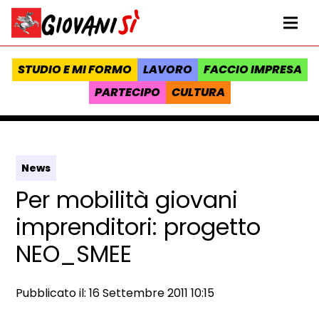
Vai al contenuto
Homepage Giovanisì - Progetto della Regione Toscana
Me
STUDIO E MI FORMO
LAVORO
FACCIO IMPRESA
PARTECIPO
CULTURA
News
Per mobilità giovani
imprenditori: progetto
NEO_SMEE
Data e ora:
Pubblicato il: 16 Settembre 2011 10:15