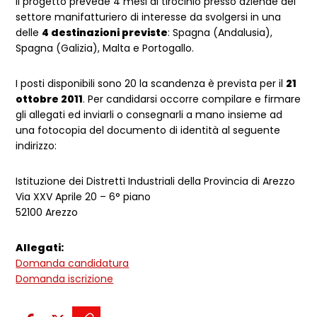
Il progetto prevede 4 mesi di tirocinio presso aziende del
settore manifatturiero di interesse da svolgersi in una
delle
4 destinazioni previste
: Spagna (Andalusia),
Spagna (Galizia), Malta e Portogallo.
I posti disponibili sono 20 la scandenza è prevista per il
21
ottobre 2011
. Per candidarsi occorre compilare e firmare
gli allegati ed inviarli o consegnarli a mano insieme ad
una fotocopia del documento di identità al seguente
indirizzo:
Istituzione dei Distretti Industriali della Provincia di Arezzo
Via XXV Aprile 20 – 6° piano
52100 Arezzo
Allegati:
Domanda candidatura
Domanda iscrizione
Condividi sui social: