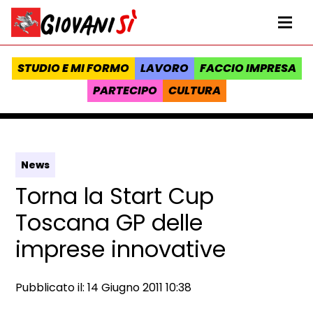
Vai al contenuto
Homepage Giovanisì - Progetto della Regione Toscana
Me
STUDIO E MI FORMO
LAVORO
FACCIO IMPRESA
PARTECIPO
CULTURA
News
Torna la Start Cup
Toscana GP delle
imprese innovative
Data e ora:
Pubblicato il: 14 Giugno 2011 10:38