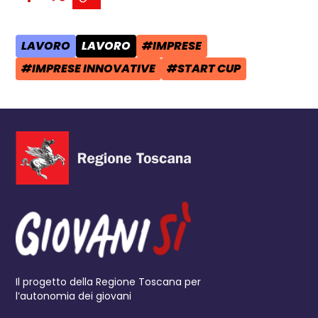
Condividi su Facebook - apre una n
Condividi su X - apre una nuova
Copia il link e condividi - a
LAVORO
LAVORO
#IMPRESE
AREA TEMATICA:
CATEGORIA POST:
TAG:
#IMPRESE INNOVATIVE
#START CUP
TAG:
TAG:
Il progetto della Regione Toscana per
l’autonomia dei giovani