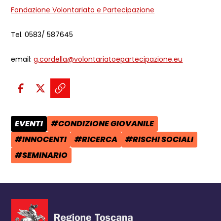
Fondazione Volontariato e Partecipazione
Tel. 0583/ 587645
email:
g.cordella@volontariatoepartecipazione.eu
Condividi sui social:
Condividi su Facebook - apre una n
Condividi su X - apre una nuova
Copia il link e condividi - a
EVENTI
#CONDIZIONE GIOVANILE
CATEGORIA POST:
TAG:
#INNOCENTI
#RICERCA
#RISCHI SOCIALI
TAG:
TAG:
TAG:
#SEMINARIO
TAG: