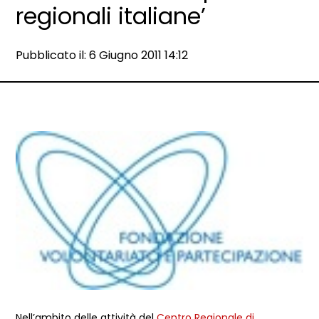
regionali italiane’
Data e ora:
Pubblicato il: 6 Giugno 2011 14:12
Dettagli articolo
Nell’ambito delle attività del
Centro Regionale di