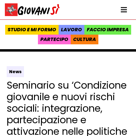
Vai al contenuto
Homepage Giovanisì - Progetto della Regione Toscana
Me
STUDIO E MI FORMO
LAVORO
FACCIO IMPRESA
PARTECIPO
CULTURA
News
Seminario su ‘Condizione
giovanile e nuovi rischi
sociali: integrazione,
partecipazione e
attivazione nelle politiche