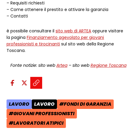
– Requisiti richiesti
– Come ottenere il prestito e attivare la garanzia
– Contatti
è possibile consultare il
sito web di ARTEA
oppure visitare
la pagina
Finanziamento agevolato per giovani
professionisti e tirocinanti
sul sito web della Regione
Toscana.
Fonte notizie: sito web
Artea
–
sito web
Regione Toscana
Condividi sui social:
Condividi su Facebook - apre una n
Condividi su X - apre una nuova
Copia il link e condividi - a
LAVORO
LAVORO
#FONDI DI GARANZIA
AREA TEMATICA:
CATEGORIA POST:
TAG:
#GIOVANI PROFESSIONISTI
TAG:
#LAVORATORI ATIPICI
TAG: