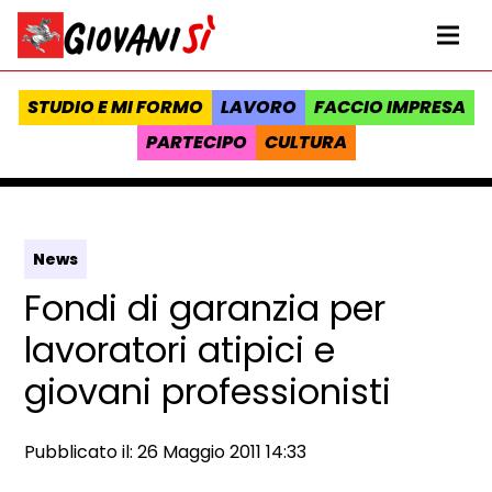
Vai al contenuto
Homepage Giovanisì - Progetto della Regione Toscana
Me
STUDIO E MI FORMO
LAVORO
FACCIO IMPRESA
PARTECIPO
CULTURA
News
Fondi di garanzia per
lavoratori atipici e
giovani professionisti
Data e ora:
Pubblicato il: 26 Maggio 2011 14:33